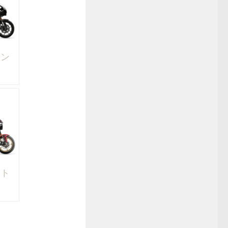
トン
ント