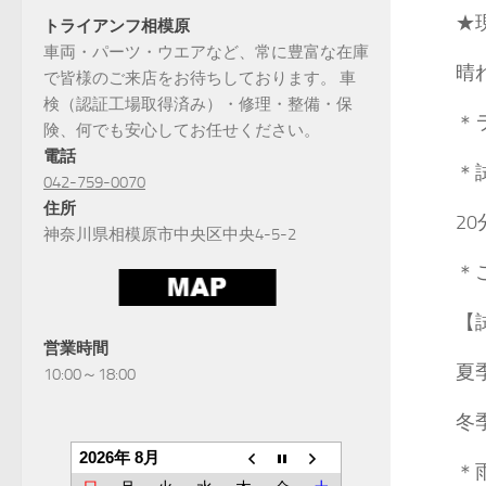
★
トライアンフ相模原
車両・パーツ・ウエアなど、常に豊富な在庫
晴
で皆様のご来店をお待ちしております。 車
検（認証工場取得済み）・修理・整備・保
＊
険、何でも安心してお任せください。
電話
＊
042-759-0070
住所
2
神奈川県相模原市中央区中央4-5-2
＊
【
営業時間
夏季
10:00～18:00
冬季
2026年 8月
＊