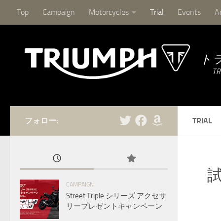
Top
Campaign
Motorcycles
Trial
Events
A
コンテンツへスキップ
ト
フォロー:
TRIAL
CAMPAIGN
Street Triple シリーズ アクセサ
リープレゼントキャンペーン