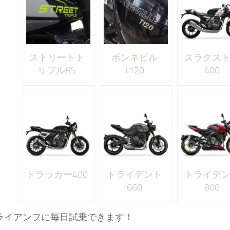
ストリートト
ボンネビル
スラクス
リプルRS
T120
400
トラッカー400
トライデント
トライデ
660
800
ライアンフに毎日試乗できます！